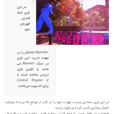
ضبط سه بعدی حرکات بدون مارکر
پروژه های ملی
گالری
در این
بازی شما
موشن کپچر نوری ( با دوربین و مارکر )
جزئیات پروژه ها و محصولات
درباره حسان
کنترل
قهرمان
خود
آخرین پروژه ها و محصولات
ارتباط با ما
Speeder/شتابگر را بر
عهده دارید. این بازی
در سبک Runner می
باشد و اولین بازی
ایرانی ساخته شده با
Unreal Engine 4
برای اندروید می باشد.
در این بازی شما می بایست مهارت خود را در گذر از موانع بالا برده تا بتوانید
امتیاز بیشتری کسب کرده و رکورد بزنید.
همچنین در طول مسیر با جمع کردن ستاره ها می توانید ضریب افزایش