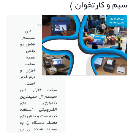
سیم و کارتخوان )
ضبط سه بعدی حرکات بدون مارکر
پروژه های ملی
گالری
موشن کپچر نوری ( با دوربین و مارکر )
جزئیات پروژه ها و محصولات
درباره حسان
این
آخرین پروژه ها و محصولات
ارتباط با ما
سیستم
شامل دو
بخش
عمده
سخت
افزار و
نرم افزار
است.
سخت افزار این
سیستم از جدیدترین
تکنولوژی های
الکترونیکی استفاده
کرده است و بخش های
مختلف دستگاه را به
وسیله شبکه ی بی