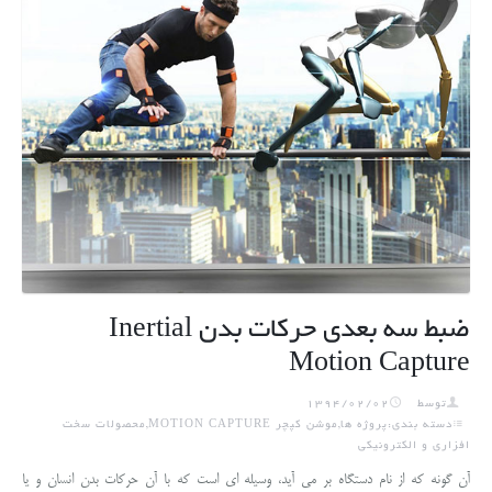
ضبط سه بعدی حرکات بدن Inertial
Motion Capture
توسط
1394/02/02
دسته بندی:پروژه ها,موشن کپچر MOTION CAPTURE,محصولات سخت
افزاری و الکترونیکی
آن گونه که از نام دستگاه بر می آید، وسیله ای است که با آن حرکات بدن انسان و یا