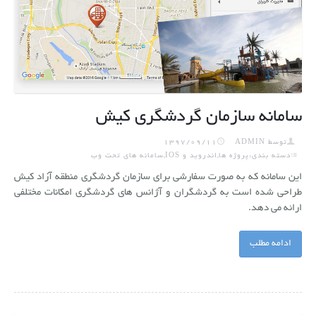
ضبط سه بعدی حرکات بدون مارکر
پروژه های ملی
گالری
موشن کپچر نوری ( با دوربین و مارکر )
جزئیات پروژه ها و محصولات
درباره حسان
آخرین پروژه ها و محصولات
ارتباط با ما
سامانه سازمان گردشگری کیش
توسط
ADMIN
1397/09/11
دسته بندی:پروژه ها,اندروید و IOS,سامانه های تحت وب
این سامانه که به صورت سفارشی برای سازمان گردشگری منطقه آزاد کیش
طراحی شده است به گردشگران و آژانس های گردشگری امکانات مختلفی
ارائه می دهد.
ادامه مطلب