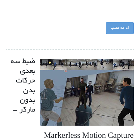
ادامه مطلب
ضبط سه
بعدی
حرکات
بدن
بدون
مارکر -
Markerless Motion Capture