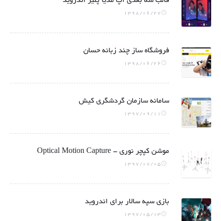
قالب سه بعدی اپ مدیا پلیر اندروید
1398/06/27
فروشگاه ساز چند زبانه حسان
1398/06/26
سامانه سازمان گردشگری کیش
1397/09/11
موشن کپچر نوری - Optical Motion Capture
1397/07/05
بازی سپه سالار برای اندروید
1397/05/13