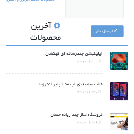
محصولات سخت افزاری و الکترونیکی
آخرین
ارسال نظر
محصولات
اپلیکیشن چندرسانه ای کهکشان
1399/06/10
قالب سه بعدی اپ مدیا پلیر اندروید
1398/06/27
فروشگاه ساز چند زبانه حسان
1398/06/26