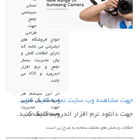
حسان
ضبط سه بعدی حرکات بدون مارکر
پروژه های ملی
گالری
سیستمی
جامع
موشن کپچر نوری ( با دوربین و مارکر )
جزئیات پروژه ها و محصولات
درباره حسان
جهت
طراحی
آخرین پروژه ها و محصولات
ارتباط با ما
انواع فروشگاه های
اینترنتی می باشد که
دارای امکانات کامل و
پنل مدیریت بسیار
جامع و نرم افزار
اندروید و iOS می
باشد.
در این سیستم هر
جهت مشاهده وب سایت نمونه کلیک کنید.
فروشنده پنل مجزایی
جهت مدیریت
جهت دانلود نرم افزار اندروید کلیک کنید.
محصولات خود دارد.
امکانات و بخش های مختلف سامانه به شرح زیر است: